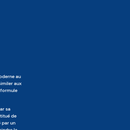
moderne au
similer aux
a formule
ar sa
titué de
 par un
indre la