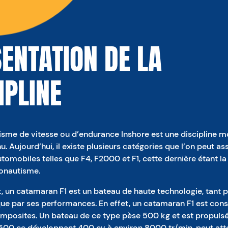
ENTATION DE LA
IPLINE
sme de vitesse ou d’endurance Inshore est une discipline 
. Aujourd’hui, il existe plusieurs catégories que l’on peut as
tomobiles telles que F4, F2000 et F1, cette dernière étant l
onautisme.
, un catamaran F1 est un bateau de haute technologie, tant p
ue par ses performances. En effet, un catamaran F1 est cons
mposites. Un bateau de ce type pèse 500 kg et est propulsé
500 cc développant 400 cv à environ 8000 tr/min. peut atte