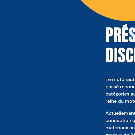
PRÉS
DISC
Le motonauti
passé reconnu
catégories au
reine du mot
Actuellement
conception q
matériaux co
moteur de 2.