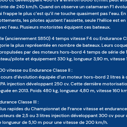
ointe de 240 km/h. Quand on observe un catamaran F1 évolu
ui frappe le plus c’est qu’il ne touche quasiment pas l’eau. En
ottements, les pilotes ajustent l’assiette, seule l’hélice est e
ec l’eau. Plusieurs motoristes équipent ces bateaux.
ale (anciennement S850) 4 temps vitesse F4 ou Endurance Cla
égorie la plus représentée en nombre de bateaux. Leurs coque
 propulsées par des moteurs hors-bord 4 temps de série de 
ateau/pilote et équipement 330 kg, longueur 3,90 m, vitesse
0 vitesse ou Endurance Classe II :
 cours d’évolution équipée d’un moteur hors-bord 2 litres à 
 EPA injection développant 250 cv. Cette dernière motorisatio
guée en 2013. Poids 480 kg, longueur 4,80 m, vitesse 160 km
urance Classe III :
plus rapides du Championnat de France vitesse et endurance. 
oteurs de 2,5 ou 3 litres injection développant 300 cv pour 
e longueur de 5,10 m pour une vitesse de 200 km/h.