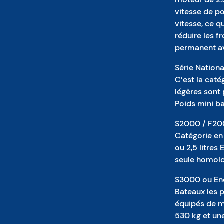
vitesse de p
vitesse, ce q
réduire les fr
permanent av
Série Nation
C’est la cat
légères sont
Poids mini b
S2000 / F200
Catégorie en
ou 2,5 litres
seule homolo
S3000 ou End
Bateaux les 
équipés de m
530 kg et un