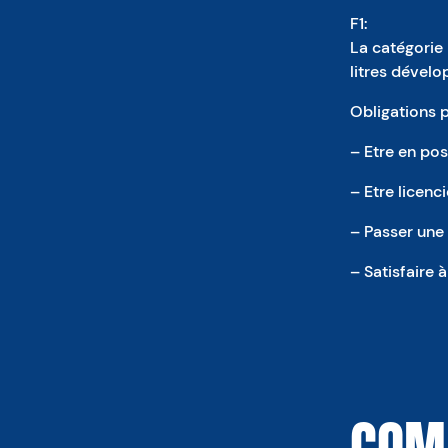
F1:
La catégorie 
litres dével
Obligations p
– Etre en pos
– Etre licenci
– Passer une 
– Satisfaire 
COMM