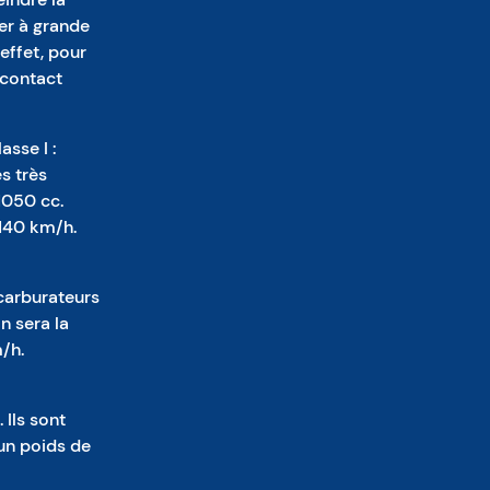
er à grande
 effet, pour
n contact
sse I :
s très
1050 cc.
 140 km/h.
carburateurs
n sera la
/h.
Ils sont
un poids de