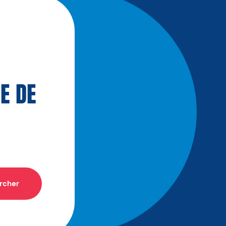
E DE
rcher