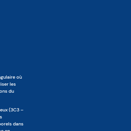
ngulaire où
iser les
ions du
 jeux (3C3 –
s
porels dans
me en