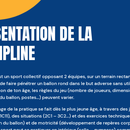
ENTATION DE LA
IPLINE
st un sport collectif opposant 2 équipes, sur un terrain recta
t de faire pénétrer un ballon rond dans le but adverse sans util
on de ton âge, les règles du jeu (nombre de joueurs, dimens
e du ballon, postes…) peuvent varier.
ge de la pratique se fait dès le plus jeune âge, à travers des
1C11), des situations (2C1 – 3C2…) et des exercices technique
n du ballon) et de motricité (développement de repères cor
 sport peut se pratiquer en intérieur (salle – gymnase) com