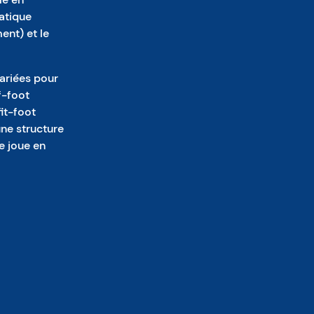
ratique
ent) et le
variées pour
f-foot
fit-foot
une structure
e joue en