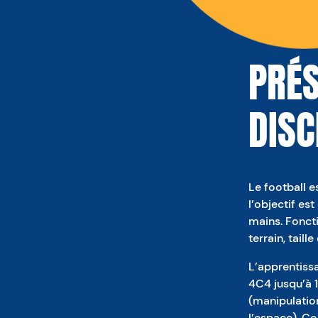
PRÉS
DISC
Le football e
l’objectif es
mains. Foncti
terrain, taill
L’apprentissa
4C4 jusqu’à 1
(manipulatio
l’espace). Ce