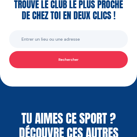
TROUVE LE CLUB LE PLUS PROCHE
DE CHEZ TOI EN DEUX CLICS !
Rechercher
TU AIMES CE SPORT ?
DÉCOUVRE CES AUTRES