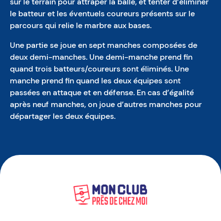
sur le terrain pour attraper la balle, et tenter d’éliminer
le batteur et les éventuels coureurs présents sur le
parcours qui relie le marbre aux bases.
Une partie se joue en sept manches composées de
deux demi-manches. Une demi-manche prend fin
quand trois batteurs/coureurs sont éliminés. Une
manche prend fin quand les deux équipes sont
passées en attaque et en défense. En cas d’égalité
après neuf manches, on joue d’autres manches pour
départager les deux équipes.