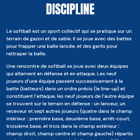
DISCIPLINE
Le softball est un sport collectif qui se pratique sur un
terrain de gazon et de sable. Il se joue avec des battes
pour frapper une balle lancée, et des gants pour
rattraper la balle.
Une rencontre de softball se joue avec deux équipes
qui alternent en défense et en attaque. Les neuf
joueurs d’une équipe passent successivement à la
batte (batteurs) dans un ordre précis (le line-up) et
constituent l’attaque, les neuf joueurs de l’autre équipe
se trouvent sur le terrain en défense : un lanceur, un
receveur et sept autres joueurs (quatre dans le champ
intérieur : première base, deuxième base, arrêt-court,
troisième base, et trois dans le champ extérieur :
champ droit, champ centre et champ gauche) répartis