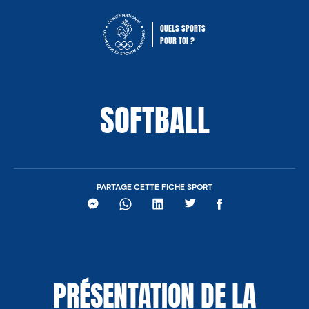
QUELS SPORTS
POUR TOI ?
Comité National Olympique Sportif Fra
SOFTBALL
PARTAGE CETTE FICHE SPORT
Messenger
WhatsApp
LinkedIn
Twitter
Facebook
PRÉSENTATION DE LA