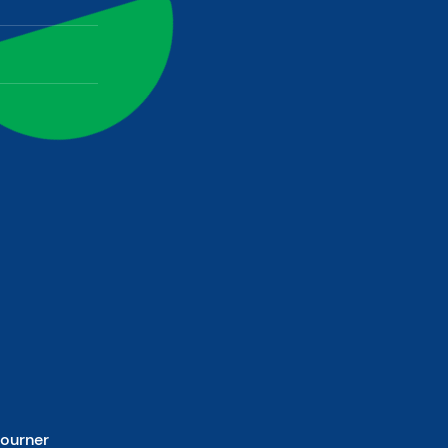
ok
tourner