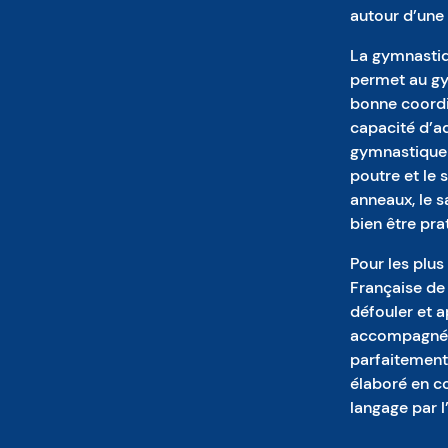
autour d’une 
La gymnastiq
permet au gym
bonne coordi
capacité d’ada
gymnastique a
poutre et le s
anneaux, le sa
bien être pra
Pour les plus
Française de
défouler et 
accompagné d
parfaitemen
élaboré en co
langage par 