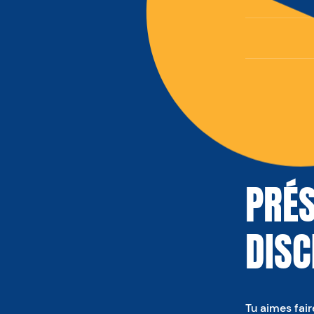
PRÉS
DISC
Tu aimes fair