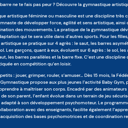
barre ne te fais pas peur ? Découvre la gymnastique artistiq
ue artistique féminine ou masculine est une discipline très 
naste de développer force, agilité et sens artistique, ainsi 
nation des mouvements. La pratique de la gymnastique dé
ptation qui te sera utile dans d’autres sports. Pour les filles,
rtistique se pratique sur 4 agrès : le saut, les barres asymét
ol. Les garçons, quant à eux, évoluent sur 6 agrès : le sol, les 
ut, les barres parallèles et la barre fixe. C’est une discipline
tiquée en compétition qu’en loisir.
 petits : jouer, grimper, rouler, s’amuser… Dès 15 mois, la Fédé
 Gymnastique propose aux plus jeunes l’activité Baby Gym, 
apprendre à maîtriser son corps. Encadré par des animateurs
e son parent, l’enfant évolue dans un terrain de jeu sécuris
t adapté à son développement psychomoteur. Le programm
llaboration avec des enseignants, facilite également l’appr
l’acquisition des bases psychomotrices et de coordination re