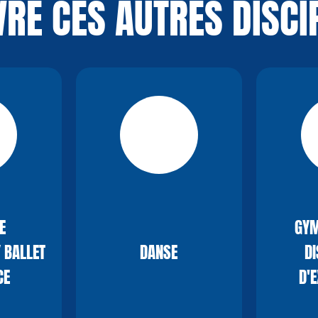
RE CES AUTRES DISCI
E
GYM
 BALLET
DANSE
DI
CE
D'