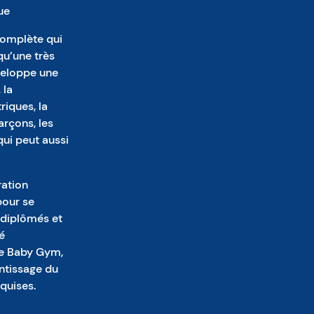
ue
complète qui
qu’une très
veloppe une
 la
riques, la
arçons, les
 qui peut aussi
ration
pour se
 diplômés et
é
e Baby Gym,
entissage du
quises.