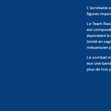
L’acrobatie e
figures impo
Le Team Racin
est composée
équivalent à 
limité en capa
mécanicien p
Le combat me
eux une bande
plus de fois 