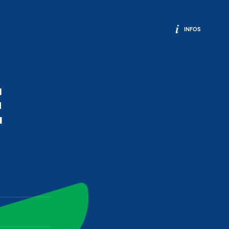
INFOS
E
ok