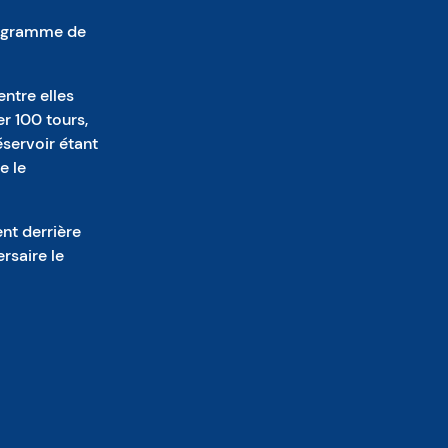
programme de
ntre elles
r 100 tours,
éservoir étant
e le
nt derrière
rsaire le